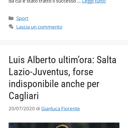
da cui è stato tratto il successo …
Leggi tutto
Categorie
Sport
Lascia un commento
Luis Alberto ultim’ora: Salta
Lazio-Juventus, forse
indisponibile anche per
Cagliari
20/07/2020
di
Gianluca Fiorente