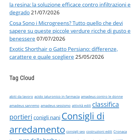
la resina: la soluzione efficace contro infiltrazioni e
degrado
21/07/2026
Cosa Sono i Microgreens? Tutto quello che devi
sapere su queste piccole verdure ricche di gusto e
benessere
07/07/2026
Exotic Shorthair o Gatto Persiano: differenze,
carattere e quale scegliere
25/05/2026
Tag Cloud
abiti da lavoro
acido ialuronico in farmacia
amadeus contro le donne
classifica
amadeus sanremo
amadeus sessismo
attività edili
Consigli di
portieri
conigli nani
arredamento
consigli seo
costruzioni edili
Cronaca