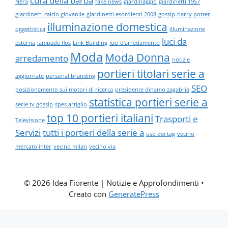
cura della barba
Nera
fake news
giardinaggio
giardinetti 1957
giardinetti calcio giovanile
giardinetti esordienti 2008
gossip
harry potter
illuminazione domestica
oggettistica
illuminazione
luci da
esterna
lampade flos
Link Building
luci d'arredamento
Moda
Moda Donna
arredamento
notizie
portieri titolari serie a
aggiornate
personal branding
SEO
posizionamento sui motori di ricerca
presidente dinamo zagabria
statistica portieri serie a
serie tv gossip
spes artiglio
top 10 portieri italiani
Trasporti e
Televisione
Servizi
tutti i portieri della serie a
uso dei tag
vecino
mercato inter
vecino milan
vecino via
© 2026 Idea Fiorente | Notizie e Approfondimenti
•
Creato con
GeneratePress