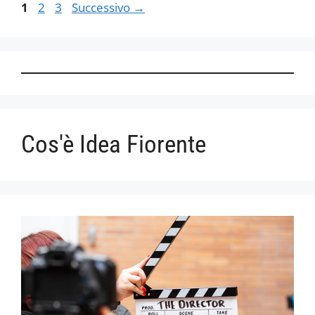
Pagina
Pagina
Pagina
1
2
3
Successivo
→
Cos'è Idea Fiorente