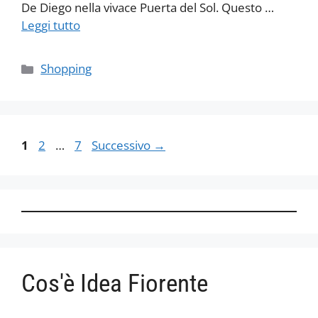
De Diego nella vivace Puerta del Sol. Questo …
Leggi tutto
Categorie
Shopping
Pagina
Pagina
Pagina
1
2
…
7
Successivo
→
Cos'è Idea Fiorente