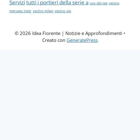
Servizi
tutti i portieri della serie a
uso dei tag
vecino
mercato inter
vecino milan
vecino via
© 2026 Idea Fiorente | Notizie e Approfondimenti
•
Creato con
GeneratePress