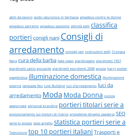
abiti da lavoro
acido ialuronico in farmacia
amadeus contro le donne
classifica
amadeus sanremo
amadeus sessismo
attività edili
Consigli di
portieri
conigli nani
arredamento
consigli seo
costruzioni edili
Cronaca
cura della barba
Nera
fake news
giardinaggio
giardinetti 1957
giardinetti calcio giovanile
giardinetti esordienti 2008
gossip
harry potter
illuminazione domestica
oggettistica
illuminazione
luci da
esterna
lampade flos
Link Building
luci d'arredamento
Moda
Moda Donna
arredamento
notizie
portieri titolari serie a
aggiornate
personal branding
SEO
posizionamento sui motori di ricerca
presidente dinamo zagabria
statistica portieri serie a
serie tv gossip
spes artiglio
top 10 portieri italiani
Trasporti e
Televisione