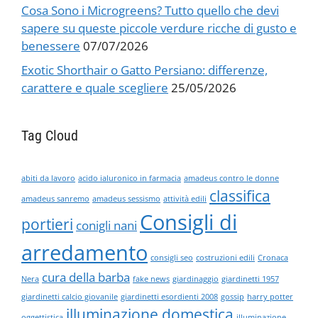
Cosa Sono i Microgreens? Tutto quello che devi
sapere su queste piccole verdure ricche di gusto e
benessere
07/07/2026
Exotic Shorthair o Gatto Persiano: differenze,
carattere e quale scegliere
25/05/2026
Tag Cloud
abiti da lavoro
acido ialuronico in farmacia
amadeus contro le donne
classifica
amadeus sanremo
amadeus sessismo
attività edili
Consigli di
portieri
conigli nani
arredamento
consigli seo
costruzioni edili
Cronaca
cura della barba
Nera
fake news
giardinaggio
giardinetti 1957
giardinetti calcio giovanile
giardinetti esordienti 2008
gossip
harry potter
illuminazione domestica
oggettistica
illuminazione