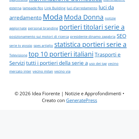
luci da
esterna
lampade flos
Link Building
luci d'arredamento
Moda
Moda Donna
arredamento
notizie
portieri titolari serie a
aggiornate
personal branding
SEO
posizionamento sui motori di ricerca
presidente dinamo zagabria
statistica portieri serie a
serie tv gossip
spes artiglio
top 10 portieri italiani
Trasporti e
Televisione
Servizi
tutti i portieri della serie a
uso dei tag
vecino
mercato inter
vecino milan
vecino via
© 2026 Idea Fiorente | Notizie e Approfondimenti
•
Creato con
GeneratePress