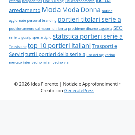
luci da
esterna
lampade flos
Link Building
luci d'arredamento
Moda
Moda Donna
arredamento
notizie
portieri titolari serie a
aggiornate
personal branding
SEO
posizionamento sui motori di ricerca
presidente dinamo zagabria
statistica portieri serie a
serie tv gossip
spes artiglio
top 10 portieri italiani
Trasporti e
Televisione
Servizi
tutti i portieri della serie a
uso dei tag
vecino
mercato inter
vecino milan
vecino via
© 2026 Idea Fiorente | Notizie e Approfondimenti
•
Creato con
GeneratePress