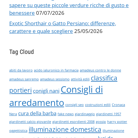
sapere su queste piccole verdure ricche di gusto e
benessere
07/07/2026
Exotic Shorthair o Gatto Persiano: differenze,
carattere e quale scegliere
25/05/2026
Tag Cloud
abiti da lavoro
acido ialuronico in farmacia
amadeus contro le donne
classifica
amadeus sanremo
amadeus sessismo
attività edili
Consigli di
portieri
conigli nani
arredamento
consigli seo
costruzioni edili
Cronaca
cura della barba
Nera
fake news
giardinaggio
giardinetti 1957
giardinetti calcio giovanile
giardinetti esordienti 2008
gossip
harry potter
illuminazione domestica
oggettistica
illuminazione