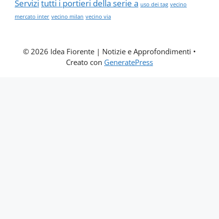
Servizi
tutti i portieri della serie a
uso dei tag
vecino
mercato inter
vecino milan
vecino via
© 2026 Idea Fiorente | Notizie e Approfondimenti
•
Creato con
GeneratePress