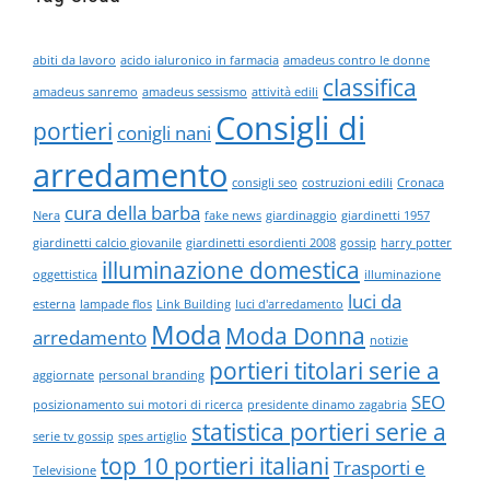
abiti da lavoro
acido ialuronico in farmacia
amadeus contro le donne
classifica
amadeus sanremo
amadeus sessismo
attività edili
Consigli di
portieri
conigli nani
arredamento
consigli seo
costruzioni edili
Cronaca
cura della barba
Nera
fake news
giardinaggio
giardinetti 1957
giardinetti calcio giovanile
giardinetti esordienti 2008
gossip
harry potter
illuminazione domestica
oggettistica
illuminazione
luci da
esterna
lampade flos
Link Building
luci d'arredamento
Moda
Moda Donna
arredamento
notizie
portieri titolari serie a
aggiornate
personal branding
SEO
posizionamento sui motori di ricerca
presidente dinamo zagabria
statistica portieri serie a
serie tv gossip
spes artiglio
top 10 portieri italiani
Trasporti e
Televisione