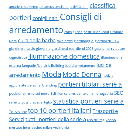
classifica
amadeus sanremo
amadeus sessismo
attività edili
Consigli di
portieri
conigli nani
arredamento
consigli seo
costruzioni edili
Cronaca
cura della barba
Nera
fake news
giardinaggio
giardinetti 1957
giardinetti calcio giovanile
giardinetti esordienti 2008
gossip
harry potter
illuminazione domestica
oggettistica
illuminazione
luci da
esterna
lampade flos
Link Building
luci d'arredamento
Moda
Moda Donna
arredamento
notizie
portieri titolari serie a
aggiornate
personal branding
SEO
posizionamento sui motori di ricerca
presidente dinamo zagabria
statistica portieri serie a
serie tv gossip
spes artiglio
top 10 portieri italiani
Trasporti e
Televisione
Servizi
tutti i portieri della serie a
uso dei tag
vecino
mercato inter
vecino milan
vecino via