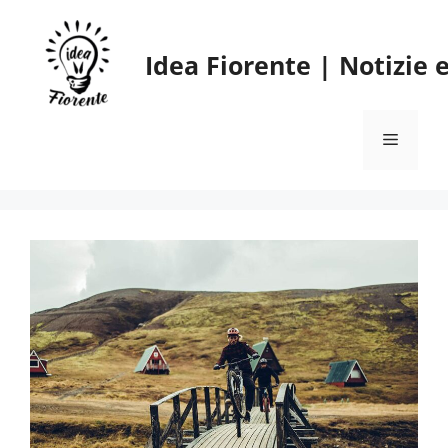
Vai
al
Idea Fiorente | Notizie
contenuto
Menu