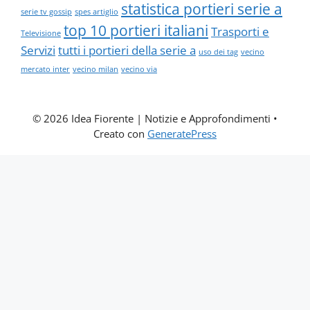
statistica portieri serie a
serie tv gossip
spes artiglio
top 10 portieri italiani
Trasporti e
Televisione
Servizi
tutti i portieri della serie a
uso dei tag
vecino
mercato inter
vecino milan
vecino via
© 2026 Idea Fiorente | Notizie e Approfondimenti
•
Creato con
GeneratePress