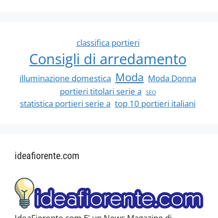
classifica portieri
Consigli di arredamento
Moda
illuminazione domestica
Moda Donna
portieri titolari serie a
SEO
statistica portieri serie a
top 10 portieri italiani
ideafiorente.com
IdeaFiorente.com E' un News Magazine di