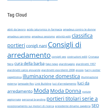
Tag Cloud
abiti da lavoro
acido ialuronico in farmacia
amadeus contro le donne
classifica
amadeus sanremo
amadeus sessismo
attività edili
Consigli di
portieri
conigli nani
arredamento
consigli seo
costruzioni edili
Cronaca
cura della barba
Nera
fake news
giardinaggio
giardinetti 1957
giardinetti calcio giovanile
giardinetti esordienti 2008
gossip
harry potter
illuminazione domestica
oggettistica
illuminazione
luci da
esterna
lampade flos
Link Building
luci d'arredamento
Moda
Moda Donna
arredamento
notizie
portieri titolari serie a
aggiornate
personal branding
SEO
posizionamento sui motori di ricerca
presidente dinamo zagabria