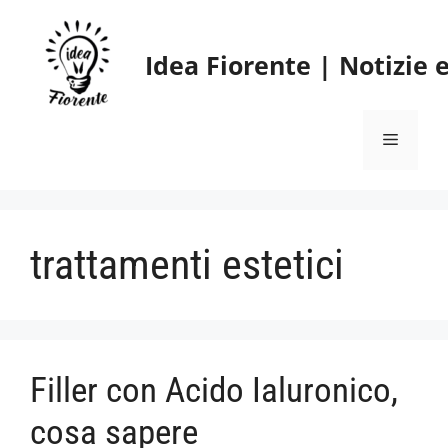
Vai
al
Idea Fiorente | Notizie
contenuto
Menu
trattamenti estetici
Filler con Acido Ialuronico,
cosa sapere