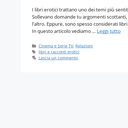
I libri erotici trattano uno dei temi più senti
Sollevano domande tu argomenti scottanti, c
l’altro. Eppure, sono spesso considerati libri d
In questo articolo vediamo …
Leggi tutto
Categorie
Cinema e Serie TV
,
Relazioni
Tag
libri e racconti erotici
Lascia un commento