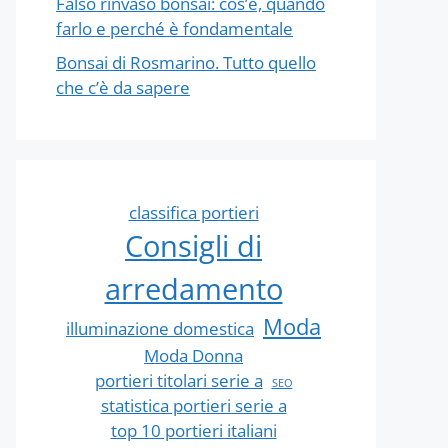
Falso rinvaso bonsai: cos’è, quando
farlo e perché è fondamentale
Bonsai di Rosmarino. Tutto quello
che c’è da sapere
classifica portieri
Consigli di
arredamento
Moda
illuminazione domestica
Moda Donna
portieri titolari serie a
SEO
statistica portieri serie a
top 10 portieri italiani