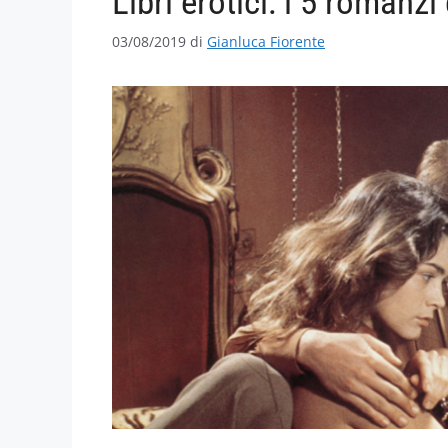
Libri erotici: i 5 romanzi
03/08/2019
di
Gianluca Fiorente