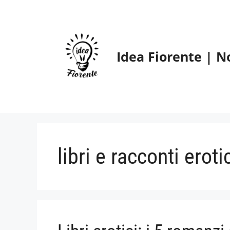
Vai
al
contenuto
Idea Fiorente | N
libri e racconti eroti