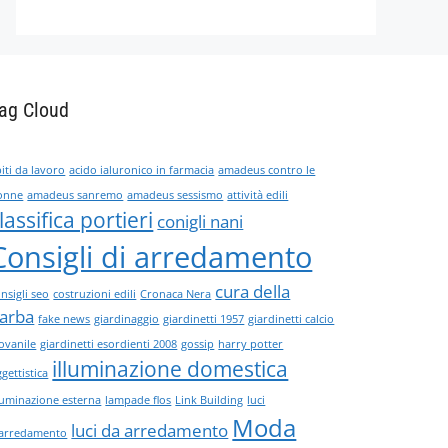
ag Cloud
iti da lavoro
acido ialuronico in farmacia
amadeus contro le
onne
amadeus sanremo
amadeus sessismo
attività edili
lassifica portieri
conigli nani
Consigli di arredamento
cura della
nsigli seo
costruzioni edili
Cronaca Nera
arba
fake news
giardinaggio
giardinetti 1957
giardinetti calcio
ovanile
giardinetti esordienti 2008
gossip
harry potter
illuminazione domestica
gettistica
lluminazione esterna
lampade flos
Link Building
luci
Moda
luci da arredamento
'arredamento