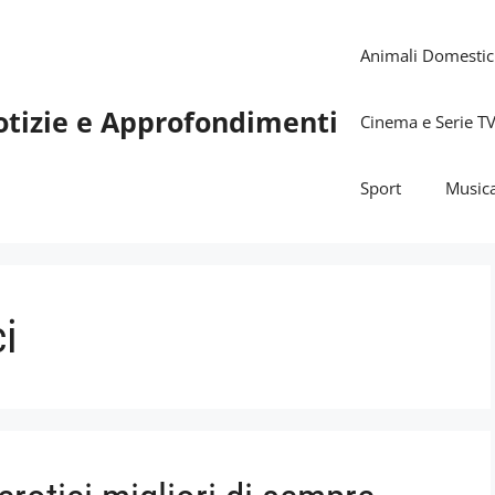
Animali Domestic
otizie e Approfondimenti
Cinema e Serie T
Sport
Music
ci