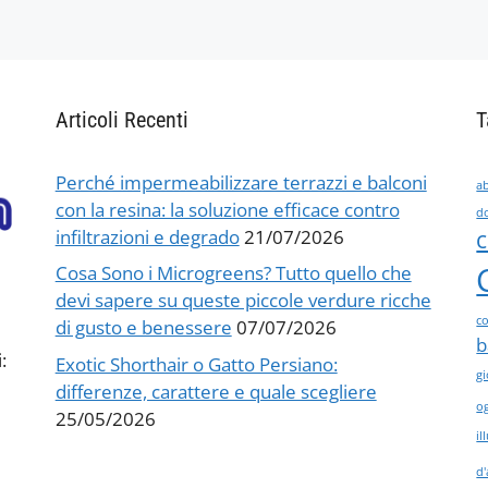
Articoli Recenti
T
Perché impermeabilizzare terrazzi e balconi
ab
con la resina: la soluzione efficace contro
d
infiltrazioni e degrado
21/07/2026
c
Cosa Sono i Microgreens? Tutto quello che
devi sapere su queste piccole verdure ricche
co
di gusto e benessere
07/07/2026
b
:
Exotic Shorthair o Gatto Persiano:
gi
differenze, carattere e quale scegliere
og
25/05/2026
i
d