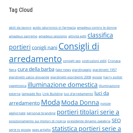
Tag Cloud
abiti da lavoro
acido ialuronico in farmacia
amadeus contro le donne
classifica
amadeus sanremo
amadeus sessismo
attività edili
Consigli di
portieri
conigli nani
arredamento
consigli seo
costruzioni edili
Cronaca
cura della barba
Nera
fake news
giardinaggio
giardinetti 1957
giardinetti calcio giovanile
giardinetti esordienti 2008
gossip
harry potter
illuminazione domestica
oggettistica
illuminazione
luci da
esterna
lampade flos
Link Building
luci d'arredamento
Moda
Moda Donna
arredamento
notizie
portieri titolari serie a
aggiornate
personal branding
SEO
posizionamento sui motori di ricerca
presidente dinamo zagabria
statistica portieri serie a
serie tv gossip
spes artiglio