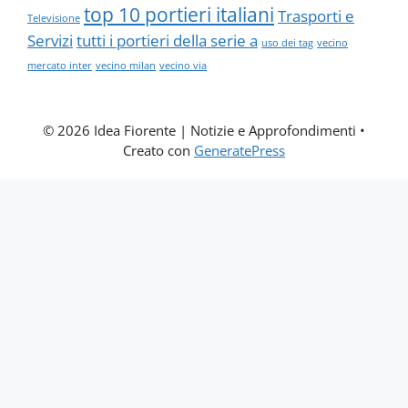
top 10 portieri italiani
Trasporti e
Televisione
Servizi
tutti i portieri della serie a
uso dei tag
vecino
mercato inter
vecino milan
vecino via
© 2026 Idea Fiorente | Notizie e Approfondimenti
•
Creato con
GeneratePress