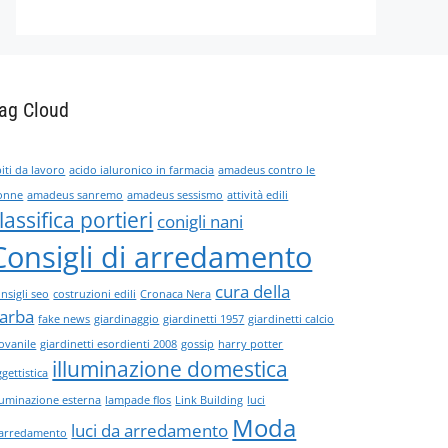
ag Cloud
iti da lavoro
acido ialuronico in farmacia
amadeus contro le
onne
amadeus sanremo
amadeus sessismo
attività edili
lassifica portieri
conigli nani
Consigli di arredamento
cura della
nsigli seo
costruzioni edili
Cronaca Nera
arba
fake news
giardinaggio
giardinetti 1957
giardinetti calcio
ovanile
giardinetti esordienti 2008
gossip
harry potter
illuminazione domestica
gettistica
lluminazione esterna
lampade flos
Link Building
luci
Moda
luci da arredamento
'arredamento