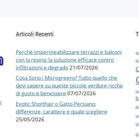
Articoli Recenti
T
Perché impermeabilizzare terrazzi e balconi
ab
con la resina: la soluzione efficace contro
d
infiltrazioni e degrado
21/07/2026
c
Cosa Sono i Microgreens? Tutto quello che
devi sapere su queste piccole verdure ricche
co
di gusto e benessere
07/07/2026
b
:
Exotic Shorthair o Gatto Persiano:
gi
differenze, carattere e quale scegliere
og
25/05/2026
i
d