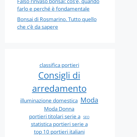
Falso rinvaso bonsai: cos’è, quando
farlo e perché è fondamentale
Bonsai di Rosmarino. Tutto quello
che c’è da sapere
classifica portieri
Consigli di
arredamento
Moda
illuminazione domestica
Moda Donna
portieri titolari serie a
SEO
statistica portieri serie a
top 10 portieri italiani