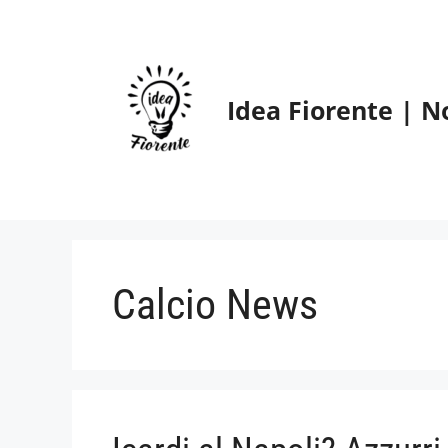
Vai
al
contenuto
Idea Fiorente | N
Calcio News