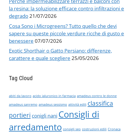
Perché impermeabilizzare terrazzi e balconi con
la resina: la soluzione efficace contro infiltrazioni e
degrado
21/07/2026
Cosa Sono i Microgreens? Tutto quello che devi
sapere su queste piccole verdure ricche di gusto e
benessere
07/07/2026
Exotic Shorthair o Gatto Persiano: differenze,
carattere e quale scegliere
25/05/2026
Tag Cloud
abiti da lavoro
acido ialuronico in farmacia
amadeus contro le donne
classifica
amadeus sanremo
amadeus sessismo
attività edili
Consigli di
portieri
conigli nani
arredamento
consigli seo
costruzioni edili
Cronaca