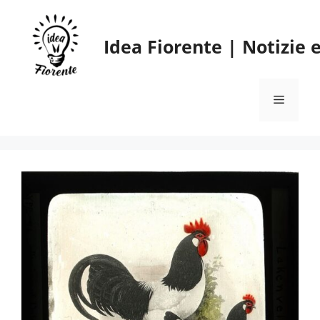
Vai
al
Idea Fiorente | Notizie
contenuto
Menu