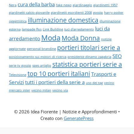
cura della barba
Nera
fake news
giardinaggio
giardinetti 1957
giardinetti calcio giovanile
giardinetti esordienti 2008
gossip
harry potter
illuminazione domestica
oggettistica
illuminazione
luci da
esterna
lampade flos
Link Building
luci d'arredamento
Moda
Moda Donna
arredamento
notizie
portieri titolari serie a
aggiornate
personal branding
SEO
posizionamento sui motori di ricerca
presidente dinamo zagabria
statistica portieri serie a
serie tv gossip
spes artiglio
top 10 portieri italiani
Trasporti e
Televisione
Servizi
tutti i portieri della serie a
uso dei tag
vecino
mercato inter
vecino milan
vecino via
© 2026 Idea Fiorente | Notizie e Approfondimenti
•
Creato con
GeneratePress