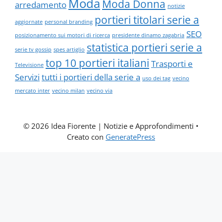
Moda
Moda Donna
arredamento
notizie
portieri titolari serie a
aggiornate
personal branding
SEO
posizionamento sui motori di ricerca
presidente dinamo zagabria
statistica portieri serie a
serie tv gossip
spes artiglio
top 10 portieri italiani
Trasporti e
Televisione
Servizi
tutti i portieri della serie a
uso dei tag
vecino
mercato inter
vecino milan
vecino via
© 2026 Idea Fiorente | Notizie e Approfondimenti
•
Creato con
GeneratePress