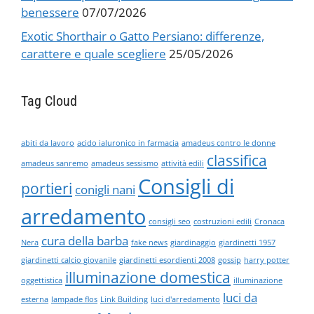
benessere
07/07/2026
Exotic Shorthair o Gatto Persiano: differenze,
carattere e quale scegliere
25/05/2026
Tag Cloud
abiti da lavoro
acido ialuronico in farmacia
amadeus contro le donne
classifica
amadeus sanremo
amadeus sessismo
attività edili
Consigli di
portieri
conigli nani
arredamento
consigli seo
costruzioni edili
Cronaca
cura della barba
Nera
fake news
giardinaggio
giardinetti 1957
giardinetti calcio giovanile
giardinetti esordienti 2008
gossip
harry potter
illuminazione domestica
oggettistica
illuminazione
luci da
esterna
lampade flos
Link Building
luci d'arredamento