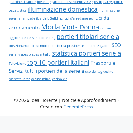
giardinetti calcio giovanile
giardinetti esordienti 2008
gossip
harry potter
illuminazione domestica
oggettistica
illuminazione
luci da
esterna
lampade flos
Link Building
luci d'arredamento
Moda
Moda Donna
arredamento
notizie
portieri titolari serie a
aggiornate
personal branding
SEO
posizionamento sui motori di ricerca
presidente dinamo zagabria
statistica portieri serie a
serie tv gossip
spes artiglio
top 10 portieri italiani
Trasporti e
Televisione
Servizi
tutti i portieri della serie a
uso dei tag
vecino
mercato inter
vecino milan
vecino via
© 2026 Idea Fiorente | Notizie e Approfondimenti
•
Creato con
GeneratePress