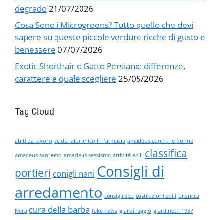
degrado
21/07/2026
Cosa Sono i Microgreens? Tutto quello che devi
sapere su queste piccole verdure ricche di gusto e
benessere
07/07/2026
Exotic Shorthair o Gatto Persiano: differenze,
carattere e quale scegliere
25/05/2026
Tag Cloud
abiti da lavoro
acido ialuronico in farmacia
amadeus contro le donne
classifica
amadeus sanremo
amadeus sessismo
attività edili
Consigli di
portieri
conigli nani
arredamento
consigli seo
costruzioni edili
Cronaca
cura della barba
Nera
fake news
giardinaggio
giardinetti 1957