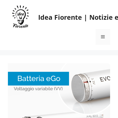
Vai
al
Idea Fiorente | Notizie
contenuto
Menu