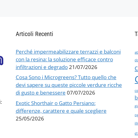
Articoli Recenti
T
Perché impermeabilizzare terrazzi e balconi
ab
con la resina: la soluzione efficace contro
d
infiltrazioni e degrado
21/07/2026
c
Cosa Sono i Microgreens? Tutto quello che
devi sapere su queste piccole verdure ricche
co
di gusto e benessere
07/07/2026
b
:
Exotic Shorthair o Gatto Persiano:
gi
differenze, carattere e quale scegliere
og
25/05/2026
i
d