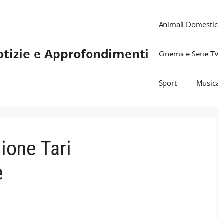
Animali Domestic
otizie e Approfondimenti
Cinema e Serie T
Sport
Music
ione Tari
e