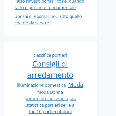
Falso rinvaso bonsai: cos’è, quando
farlo e perché è fondamentale
Bonsai di Rosmarino. Tutto quello
che c’è da sapere
classifica portieri
Consigli di
arredamento
Moda
illuminazione domestica
Moda Donna
portieri titolari serie a
SEO
statistica portieri serie a
top 10 portieri italiani