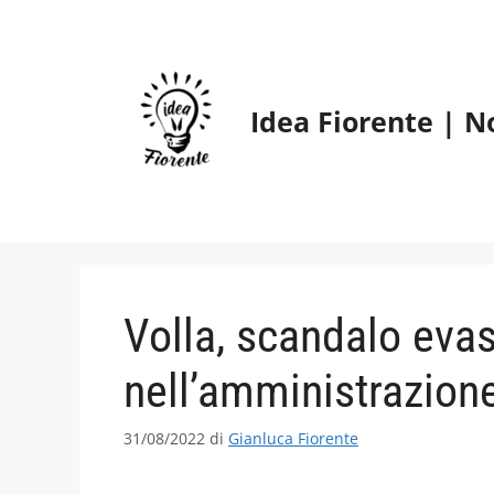
Vai
al
contenuto
Idea Fiorente | N
Volla, scandalo evas
nell’amministrazion
31/08/2022
di
Gianluca Fiorente