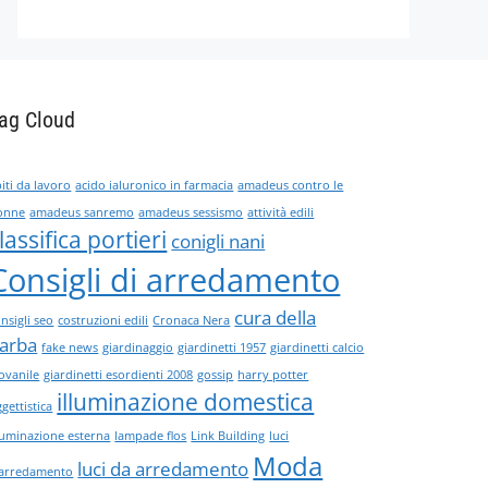
ag Cloud
iti da lavoro
acido ialuronico in farmacia
amadeus contro le
onne
amadeus sanremo
amadeus sessismo
attività edili
lassifica portieri
conigli nani
Consigli di arredamento
cura della
nsigli seo
costruzioni edili
Cronaca Nera
arba
fake news
giardinaggio
giardinetti 1957
giardinetti calcio
ovanile
giardinetti esordienti 2008
gossip
harry potter
illuminazione domestica
gettistica
lluminazione esterna
lampade flos
Link Building
luci
Moda
luci da arredamento
'arredamento