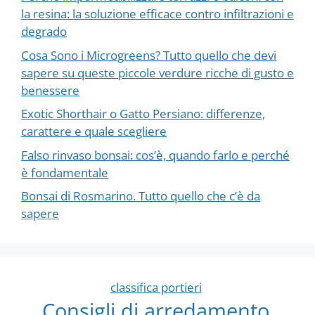
la resina: la soluzione efficace contro infiltrazioni e
degrado
Cosa Sono i Microgreens? Tutto quello che devi
sapere su queste piccole verdure ricche di gusto e
benessere
Exotic Shorthair o Gatto Persiano: differenze,
carattere e quale scegliere
Falso rinvaso bonsai: cos’è, quando farlo e perché
è fondamentale
Bonsai di Rosmarino. Tutto quello che c’è da
sapere
classifica portieri
Consigli di arredamento