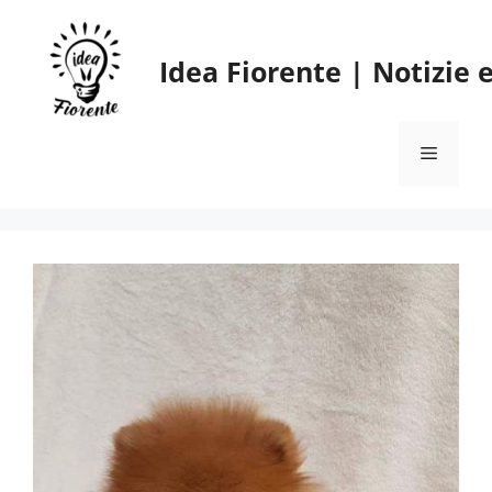
Vai
al
Idea Fiorente | Notizie
contenuto
Menu