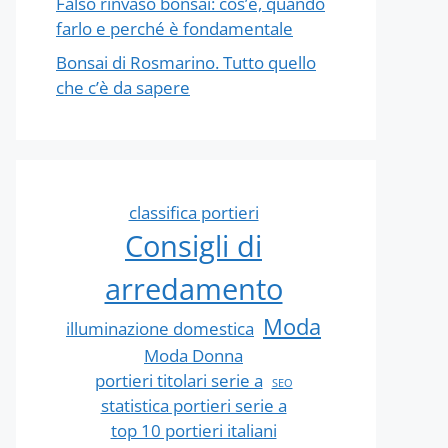
Falso rinvaso bonsai: cos’è, quando
farlo e perché è fondamentale
Bonsai di Rosmarino. Tutto quello
che c’è da sapere
classifica portieri
Consigli di
arredamento
Moda
illuminazione domestica
Moda Donna
portieri titolari serie a
SEO
statistica portieri serie a
top 10 portieri italiani