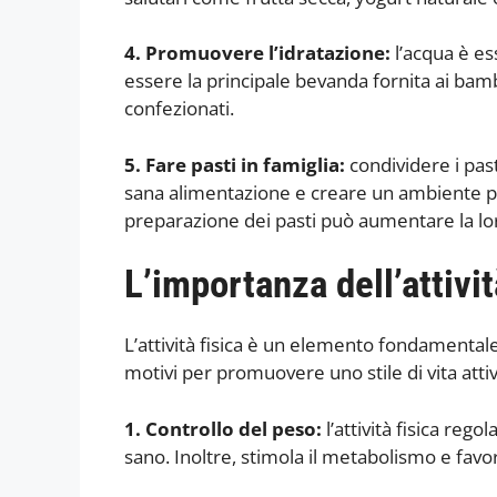
4. Promuovere l’idratazione:
l’acqua è e
essere la principale bevanda fornita ai bamb
confezionati.
5. Fare pasti in famiglia:
condividere i past
sana alimentazione e creare un ambiente pos
preparazione dei pasti può aumentare la lor
L’importanza dell’attivit
L’attività fisica è un elemento fondamentale 
motivi per promuovere uno stile di vita atti
1. Controllo del peso:
l’attività fisica reg
sano. Inoltre, stimola il metabolismo e favo