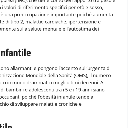
rporea (IMC), che tiene conto del rapporto tra peso e
 valori di riferimento specifici per età e sesso,
ile è una preoccupazione importante poiché aumenta
ete di tipo 2, malattie cardiache, ipertensione e
vamente sulla salute mentale e l’autostima dei
infantile
e sono allarmanti e pongono l’accento sull’urgenza di
nizzazione Mondiale della Sanità (OMS), il numero
ato in modo drammatico negli ultimi decenni. A
i di bambini e adolescenti tra i 5 e i 19 anni siano
ccupanti poiché l’obesità infantile tende a
schio di sviluppare malattie croniche e
tile