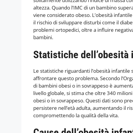
solitamente utilizzando l’indice di massa co
altezza. Quando l’IMC di un bambino supera i
viene considerato obeso. L’obesità infant
il rischio di sviluppare disturbi come il diab
problemi ortopedici, oltre a influire negati
bambini.
Statistiche dell’obesità 
Le statistiche riguardanti l’obesità infantil
affrontare questo problema. Secondo l’Orga
di bambini obesi o in sovrappeso è aument
livello globale, si stima che oltre 340 milion
obesi o in sovrappeso. Questi dati sono preo
persistere nell’età adulta, aumentando il ri
compromettendo la qualità della vita.
Cause dell’obesità infan