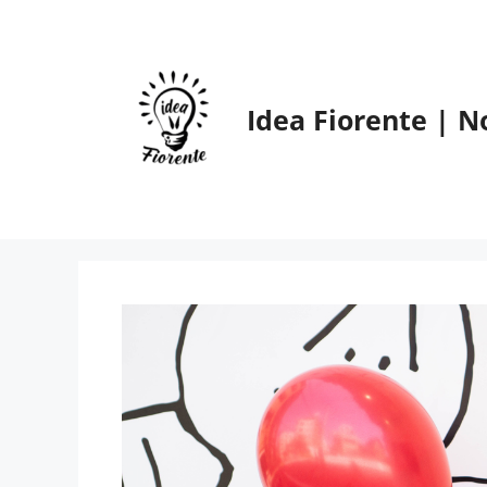
Vai
al
contenuto
Idea Fiorente | N