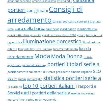
classifica
amadeus sanremo
amadeus sessismo
attività edili
Consigli di
portieri
conigli nani
arredamento
consigli seo
costruzioni edili
Cronaca
cura della barba
Nera
fake news
giardinaggio
giardinetti 1957
giardinetti calcio giovanile
giardinetti esordienti 2008
gossip
harry potter
illuminazione domestica
oggettistica
illuminazione
luci da
esterna
lampade flos
Link Building
luci d'arredamento
Moda
Moda Donna
arredamento
notizie
portieri titolari serie a
aggiornate
personal branding
SEO
posizionamento sui motori di ricerca
presidente dinamo zagabria
statistica portieri serie a
serie tv gossip
spes artiglio
top 10 portieri italiani
Trasporti e
Televisione
Servizi
tutti i portieri della serie a
uso dei tag
vecino
mercato inter
vecino milan
vecino via