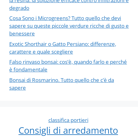
la resina: la soluzione efficace contro infiltrazioni e
degrado
Cosa Sono i Microgreens? Tutto quello che devi
sapere su queste piccole verdure ricche di gusto e
benessere
Exotic Shorthair o Gatto Persiano: differenze,
carattere e quale scegliere
Falso rinvaso bonsai: cos’è, quando farlo e perché
è fondamentale
Bonsai di Rosmarino. Tutto quello che c’è da
sapere
classifica portieri
Consigli di arredamento