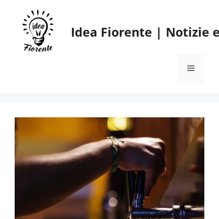
Vai
al
Idea Fiorente | Notizie
contenuto
Menu