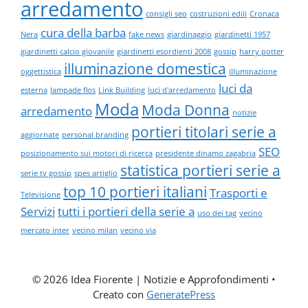
arredamento
consigli seo
costruzioni edili
Cronaca
cura della barba
Nera
fake news
giardinaggio
giardinetti 1957
giardinetti calcio giovanile
giardinetti esordienti 2008
gossip
harry potter
illuminazione domestica
oggettistica
illuminazione
luci da
esterna
lampade flos
Link Building
luci d'arredamento
Moda
Moda Donna
arredamento
notizie
portieri titolari serie a
aggiornate
personal branding
SEO
posizionamento sui motori di ricerca
presidente dinamo zagabria
statistica portieri serie a
serie tv gossip
spes artiglio
top 10 portieri italiani
Trasporti e
Televisione
Servizi
tutti i portieri della serie a
uso dei tag
vecino
mercato inter
vecino milan
vecino via
© 2026 Idea Fiorente | Notizie e Approfondimenti
•
Creato con
GeneratePress