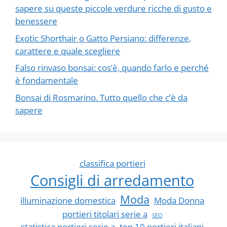
sapere su queste piccole verdure ricche di gusto e
benessere
Exotic Shorthair o Gatto Persiano: differenze,
carattere e quale scegliere
Falso rinvaso bonsai: cos’è, quando farlo e perché
è fondamentale
Bonsai di Rosmarino. Tutto quello che c’è da
sapere
classifica portieri
Consigli di arredamento
Moda
illuminazione domestica
Moda Donna
portieri titolari serie a
SEO
statistica portieri serie a
top 10 portieri italiani