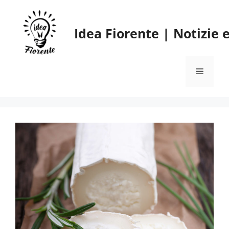
Vai
al
Idea Fiorente | Notizie
contenuto
Menu