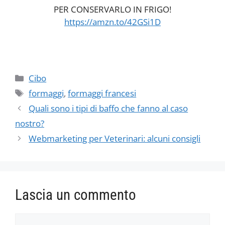
PER CONSERVARLO IN FRIGO!
https://amzn.to/42GSi1D
Categorie
Cibo
Tag
formaggi
,
formaggi francesi
Quali sono i tipi di baffo che fanno al caso
nostro?
Webmarketing per Veterinari: alcuni consigli
Lascia un commento
Commento