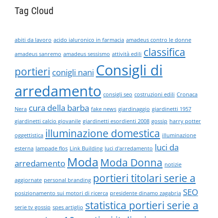
Tag Cloud
abiti da lavoro
acido ialuronico in farmacia
amadeus contro le donne
classifica
amadeus sanremo
amadeus sessismo
attività edili
Consigli di
portieri
conigli nani
arredamento
consigli seo
costruzioni edili
Cronaca
cura della barba
Nera
fake news
giardinaggio
giardinetti 1957
giardinetti calcio giovanile
giardinetti esordienti 2008
gossip
harry potter
illuminazione domestica
oggettistica
illuminazione
luci da
esterna
lampade flos
Link Building
luci d'arredamento
Moda
Moda Donna
arredamento
notizie
portieri titolari serie a
aggiornate
personal branding
SEO
posizionamento sui motori di ricerca
presidente dinamo zagabria
statistica portieri serie a
serie tv gossip
spes artiglio