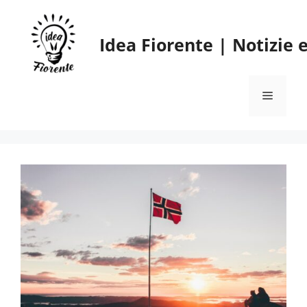
Vai
al
Idea Fiorente | Notizie
contenuto
Menu