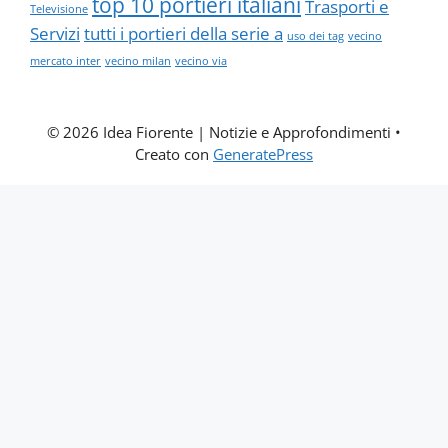
top 10 portieri italiani
Trasporti e
Televisione
Servizi
tutti i portieri della serie a
uso dei tag
vecino
mercato inter
vecino milan
vecino via
© 2026 Idea Fiorente | Notizie e Approfondimenti
•
Creato con
GeneratePress