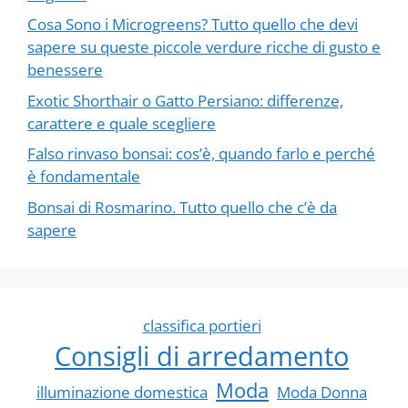
Cosa Sono i Microgreens? Tutto quello che devi
sapere su queste piccole verdure ricche di gusto e
benessere
Exotic Shorthair o Gatto Persiano: differenze,
carattere e quale scegliere
Falso rinvaso bonsai: cos’è, quando farlo e perché
è fondamentale
Bonsai di Rosmarino. Tutto quello che c’è da
sapere
classifica portieri
Consigli di arredamento
Moda
illuminazione domestica
Moda Donna