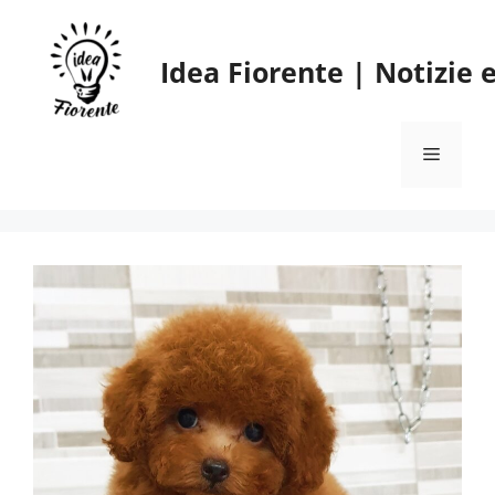
Vai
al
Idea Fiorente | Notizie
contenuto
Menu