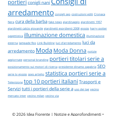
Consigli di
portieri
conigli nani
arredamento
consigli seo
costruzioni edili
Cronaca
cura della barba
Nera
fake news
giardinaggio
giardinetti 1957
giardinetti calcio giovanile
giardinetti esordienti 2008
gossip
harry potter
illuminazione domestica
oggettistica
illuminazione
luci da
esterna
lampade flos
Link Building
luci d'arredamento
Moda
Moda Donna
arredamento
notizie
portieri titolari serie a
aggiornate
personal branding
SEO
posizionamento sui motori di ricerca
presidente dinamo zagabria
statistica portieri serie a
serie tv gossip
spes artiglio
top 10 portieri italiani
Trasporti e
Televisione
Servizi
tutti i portieri della serie a
uso dei tag
vecino
mercato inter
vecino milan
vecino via
© 2026 Idea Fiorente | Notizie e Approfondimenti
•