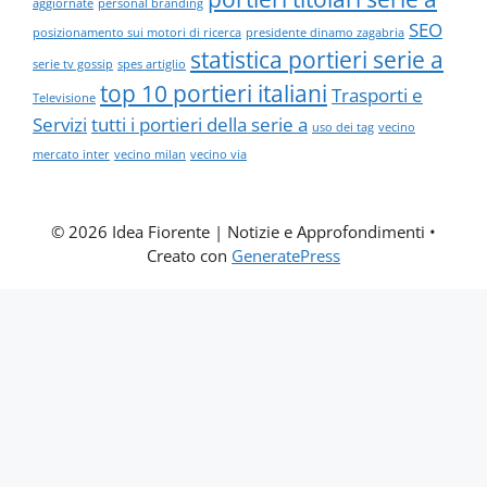
aggiornate
personal branding
SEO
posizionamento sui motori di ricerca
presidente dinamo zagabria
statistica portieri serie a
serie tv gossip
spes artiglio
top 10 portieri italiani
Trasporti e
Televisione
Servizi
tutti i portieri della serie a
uso dei tag
vecino
mercato inter
vecino milan
vecino via
© 2026 Idea Fiorente | Notizie e Approfondimenti
•
Creato con
GeneratePress