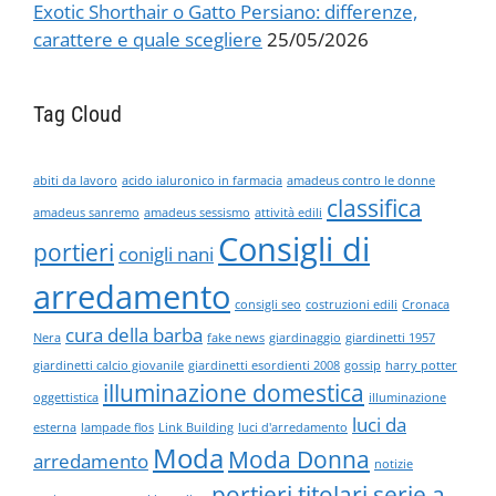
Exotic Shorthair o Gatto Persiano: differenze,
carattere e quale scegliere
25/05/2026
Tag Cloud
abiti da lavoro
acido ialuronico in farmacia
amadeus contro le donne
classifica
amadeus sanremo
amadeus sessismo
attività edili
Consigli di
portieri
conigli nani
arredamento
consigli seo
costruzioni edili
Cronaca
cura della barba
Nera
fake news
giardinaggio
giardinetti 1957
giardinetti calcio giovanile
giardinetti esordienti 2008
gossip
harry potter
illuminazione domestica
oggettistica
illuminazione
luci da
esterna
lampade flos
Link Building
luci d'arredamento
Moda
Moda Donna
arredamento
notizie
portieri titolari serie a