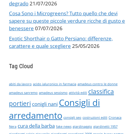
degrado
21/07/2026
Cosa Sono i Microgreens? Tutto quello che devi
sapere su queste piccole verdure ricche di gusto e
benessere
07/07/2026
Exotic Shorthair o Gatto Persiano: differenze,
carattere e quale scegliere
25/05/2026
Tag Cloud
abiti da lavoro
acido ialuronico in farmacia
amadeus contro le donne
classifica
amadeus sanremo
amadeus sessismo
attività edili
Consigli di
portieri
conigli nani
arredamento
consigli seo
costruzioni edili
Cronaca
cura della barba
Nera
fake news
giardinaggio
giardinetti 1957
giardinetti calcio giovanile
giardinetti esordienti 2008
gossip
harry potter