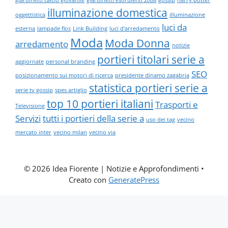
illuminazione domestica
oggettistica
illuminazione
luci da
esterna
lampade flos
Link Building
luci d'arredamento
Moda
Moda Donna
arredamento
notizie
portieri titolari serie a
aggiornate
personal branding
SEO
posizionamento sui motori di ricerca
presidente dinamo zagabria
statistica portieri serie a
serie tv gossip
spes artiglio
top 10 portieri italiani
Trasporti e
Televisione
Servizi
tutti i portieri della serie a
uso dei tag
vecino
mercato inter
vecino milan
vecino via
© 2026 Idea Fiorente | Notizie e Approfondimenti
•
Creato con
GeneratePress