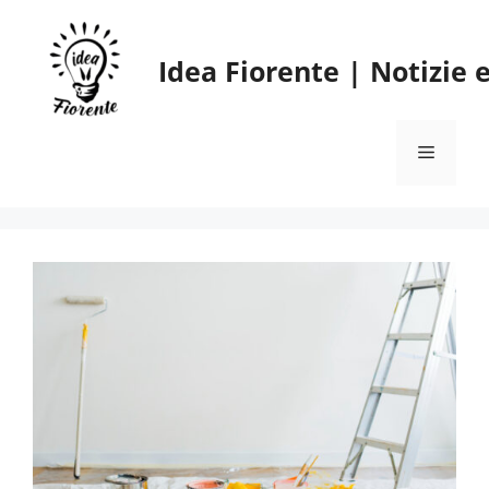
Vai
al
Idea Fiorente | Notizie
contenuto
Menu