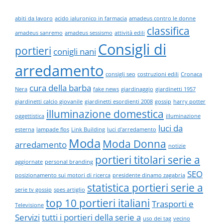
abiti da lavoro
acido ialuronico in farmacia
amadeus contro le donne
classifica
amadeus sanremo
amadeus sessismo
attività edili
Consigli di
portieri
conigli nani
arredamento
consigli seo
costruzioni edili
Cronaca
cura della barba
Nera
fake news
giardinaggio
giardinetti 1957
giardinetti calcio giovanile
giardinetti esordienti 2008
gossip
harry potter
illuminazione domestica
oggettistica
illuminazione
luci da
esterna
lampade flos
Link Building
luci d'arredamento
Moda
Moda Donna
arredamento
notizie
portieri titolari serie a
aggiornate
personal branding
SEO
posizionamento sui motori di ricerca
presidente dinamo zagabria
statistica portieri serie a
serie tv gossip
spes artiglio
top 10 portieri italiani
Trasporti e
Televisione
Servizi
tutti i portieri della serie a
uso dei tag
vecino