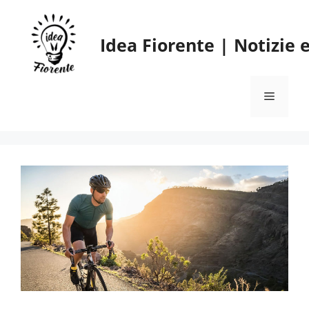
Vai
al
Idea Fiorente | Notizie
contenuto
Menu