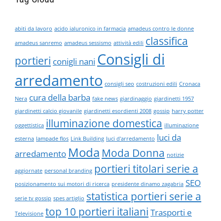
abiti da lavoro
acido ialuronico in farmacia
amadeus contro le donne
classifica
amadeus sanremo
amadeus sessismo
attività edili
Consigli di
portieri
conigli nani
arredamento
consigli seo
costruzioni edili
Cronaca
cura della barba
Nera
fake news
giardinaggio
giardinetti 1957
giardinetti calcio giovanile
giardinetti esordienti 2008
gossip
harry potter
illuminazione domestica
oggettistica
illuminazione
luci da
esterna
lampade flos
Link Building
luci d'arredamento
Moda
Moda Donna
arredamento
notizie
portieri titolari serie a
aggiornate
personal branding
SEO
posizionamento sui motori di ricerca
presidente dinamo zagabria
statistica portieri serie a
serie tv gossip
spes artiglio
top 10 portieri italiani
Trasporti e
Televisione