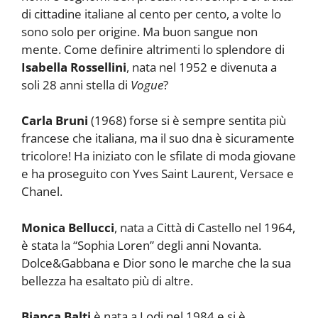
di cittadine italiane al cento per cento, a volte lo
sono solo per origine. Ma buon sangue non
mente. Come definire altrimenti lo splendore di
Isabella Rossellini
, nata nel 1952 e divenuta a
soli 28 anni stella di
Vogue
?
Carla Bruni
(1968) forse si è sempre sentita più
francese che italiana, ma il suo dna è sicuramente
tricolore! Ha iniziato con le sfilate di moda giovane
e ha proseguito con Yves Saint Laurent, Versace e
Chanel.
Monica Bellucci
, nata a Città di Castello nel 1964,
è stata la “Sophia Loren” degli anni Novanta.
Dolce&Gabbana e Dior sono le marche che la sua
bellezza ha esaltato più di altre.
Bianca Balti
è nata a Lodi nel 1984 e si è