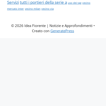
Servizi
tutti i portieri della serie a
uso dei tag
vecino
mercato inter
vecino milan
vecino via
© 2026 Idea Fiorente | Notizie e Approfondimenti
•
Creato con
GeneratePress