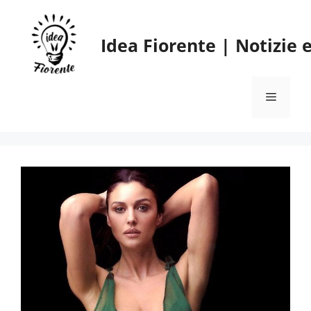
Vai
al
Idea Fiorente | Notizie
contenuto
Menu