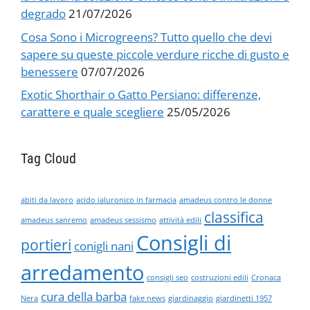
degrado
21/07/2026
Cosa Sono i Microgreens? Tutto quello che devi
sapere su queste piccole verdure ricche di gusto e
benessere
07/07/2026
Exotic Shorthair o Gatto Persiano: differenze,
carattere e quale scegliere
25/05/2026
Tag Cloud
abiti da lavoro
acido ialuronico in farmacia
amadeus contro le donne
classifica
amadeus sanremo
amadeus sessismo
attività edili
Consigli di
portieri
conigli nani
arredamento
consigli seo
costruzioni edili
Cronaca
cura della barba
Nera
fake news
giardinaggio
giardinetti 1957