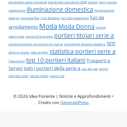
giardinetti calcio giovanile
giardinetti esordienti 2008
gossip
harry potter
illuminazione domestica
oggettistica
illuminazione
luci da
esterna
lampade flos
Link Building
luci d'arredamento
Moda
Moda Donna
arredamento
notizie
portieri titolari serie a
aggiornate
personal branding
SEO
posizionamento sui motori di ricerca
presidente dinamo zagabria
statistica portieri serie a
serie tv gossip
spes artiglio
top 10 portieri italiani
Trasporti e
Televisione
Servizi
tutti i portieri della serie a
uso dei tag
vecino
mercato inter
vecino milan
vecino via
© 2026 Idea Fiorente | Notizie e Approfondimenti
•
Creato con
GeneratePress