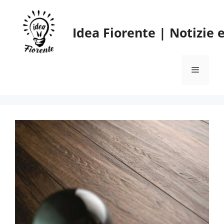
Vai
al
Idea Fiorente | Notizie
contenuto
Menu