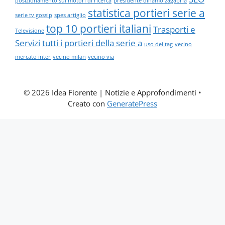
posizionamento sui motori di ricerca
presidente dinamo zagabria
statistica portieri serie a
serie tv gossip
spes artiglio
top 10 portieri italiani
Trasporti e
Televisione
Servizi
tutti i portieri della serie a
uso dei tag
vecino
mercato inter
vecino milan
vecino via
© 2026 Idea Fiorente | Notizie e Approfondimenti
•
Creato con
GeneratePress