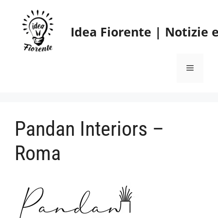
Vai
al
Idea Fiorente | Notizie
contenuto
Menu
Pandan Interiors –
Roma