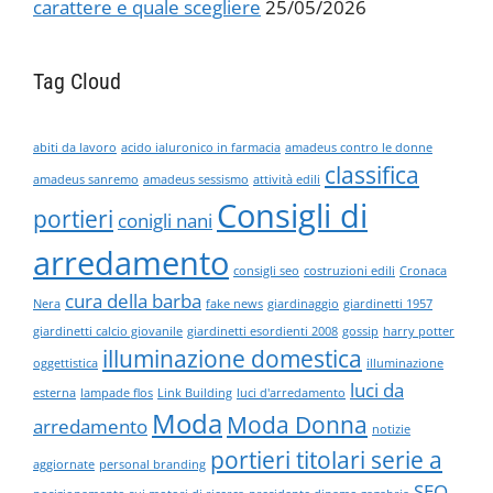
carattere e quale scegliere
25/05/2026
Tag Cloud
abiti da lavoro
acido ialuronico in farmacia
amadeus contro le donne
classifica
amadeus sanremo
amadeus sessismo
attività edili
Consigli di
portieri
conigli nani
arredamento
consigli seo
costruzioni edili
Cronaca
cura della barba
Nera
fake news
giardinaggio
giardinetti 1957
giardinetti calcio giovanile
giardinetti esordienti 2008
gossip
harry potter
illuminazione domestica
oggettistica
illuminazione
luci da
esterna
lampade flos
Link Building
luci d'arredamento
Moda
Moda Donna
arredamento
notizie
portieri titolari serie a
aggiornate
personal branding
SEO